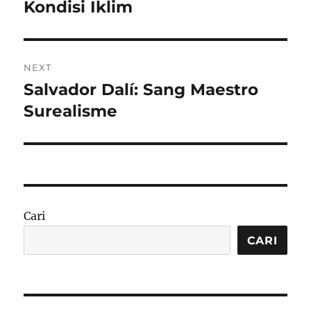
Kondisi Iklim
NEXT
Salvador Dalí: Sang Maestro
Next
post:
Surealisme
Cari
CARI