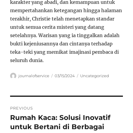
karakter yang abadi, dan kemampuan untuk
mempertahankan ketegangan hingga halaman
terakhir, Christie telah menetapkan standar
untuk semua cerita misteri yang datang
setelahnya. Warisan yang ia tinggalkan adalah
bukti kejeniusannya dan cintanya terhadap
teka-teki yang memikat imajinasi pembaca di
seluruh dunia.
Author
Posted
Categories
journalofservice
03/15/2024
Uncategorized
on
Navigasi
PREVIOUS
pos
Rumah Kaca: Solusi Inovatif
Previous
post:
untuk Bertani di Berbagai