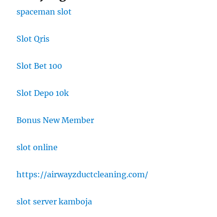
spaceman slot
Slot Qris
Slot Bet 100
Slot Depo 10k
Bonus New Member
slot online
https://airwayzductcleaning.com/
slot server kamboja