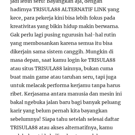
jadi lebih seru! Bayangkan aja, dengan
hadirnya TRISULA88 ALTERNATIF LINK yang
kece, para pekerja kini bisa lebih fokus pada
kreativitas yang bikin hidup makin berwarna.
Gak perlu lagi pusing ngurusin hal-hal rutin
yang membosankan karena semua itu bisa
dikerjain sama sistem canggih. Mungkin di
masa depan, saat kamu login ke TRISULA88
atau situs TRISULA88 lainnya, bukan cuma
buat main game atau taruhan seru, tapi juga
untuk melacak performa kerjamu tanpa harus
ribet. Kerjasama antara manusia dan mesin ini
bakal ngebuka jalan baru bagi banyak peluang
karir yang belum pernah kita bayangkan
sebelumnya! Siapa tahu setelah selesai daftar
TRISULA88 atau akses alternatifnya, kamu