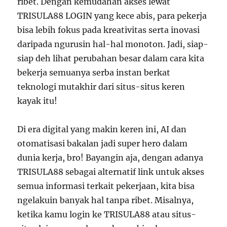
ribet. Dengan kemudahan akses lewat
TRISULA88 LOGIN yang kece abis, para pekerja
bisa lebih fokus pada kreativitas serta inovasi
daripada ngurusin hal-hal monoton. Jadi, siap-
siap deh lihat perubahan besar dalam cara kita
bekerja semuanya serba instan berkat
teknologi mutakhir dari situs-situs keren
kayak itu!
Di era digital yang makin keren ini, AI dan
otomatisasi bakalan jadi super hero dalam
dunia kerja, bro! Bayangin aja, dengan adanya
TRISULA88 sebagai alternatif link untuk akses
semua informasi terkait pekerjaan, kita bisa
ngelakuin banyak hal tanpa ribet. Misalnya,
ketika kamu login ke TRISULA88 atau situs-