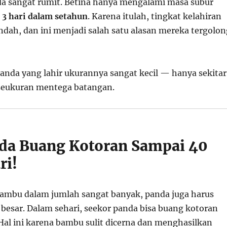
a sangat rumit. Betina hanya mengalami masa subur
 3 hari dalam setahun
. Karena itulah, tingkat kelahiran
ndah, dan ini menjadi salah satu alasan mereka tergolon
 panda yang lahir ukurannya sangat kecil — hanya sekitar
 seukuran mentega batangan.
da Buang Kotoran Sampai 40
ri!
ambu dalam jumlah sangat banyak, panda juga harus
 besar. Dalam sehari, seekor panda bisa buang kotoran
al ini karena bambu sulit dicerna dan menghasilkan