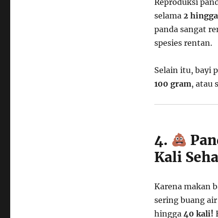
Reproduksi pand
selama
2 hingga
panda sangat re
spesies rentan.
Selain itu, bayi
100 gram
, atau
4.
Pan
Kali Seha
Karena makan b
sering buang air
hingga
40 kali!
H