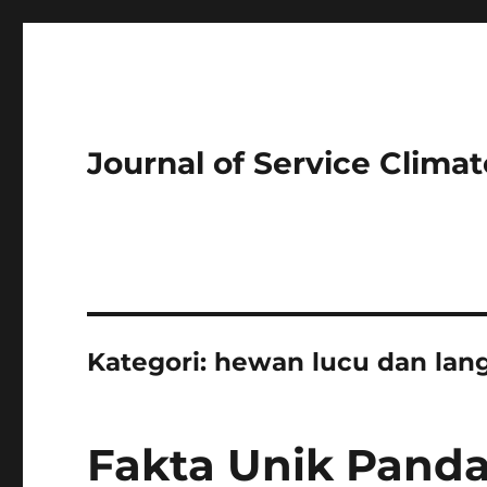
Journal of Service Clima
Kategori:
hewan lucu dan lan
Fakta Unik Panda