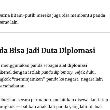
a warna hitam-putih mereka juga bisa membantu panda
sama lain.
a Bisa Jadi Duta Diplomasi
g menggunakan panda sebagai
alat diplomasi
dikenal dengan istilah
panda diplomacy
. Sejak dulu,
ngkok “meminjamkan” panda ke negara-negara lain
persahabatan.
 diberikan secara permanen, melainkan disewa dan tetap
iongkok — bahkan anak dari panda yang lahir di luar