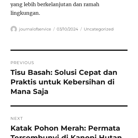
yang lebih berkelanjutan dan ramah
lingkungan.
Author
Posted
Categories
journalofservice
03/10/2024
Uncategorized
on
Navigasi
PREVIOUS
pos
Tisu Basah: Solusi Cepat dan
Previous
post:
Praktis untuk Kebersihan di
Mana Saja
NEXT
Katak Pohon Merah: Permata
Next
post:
Tersembunyi di Kanopi Hutan