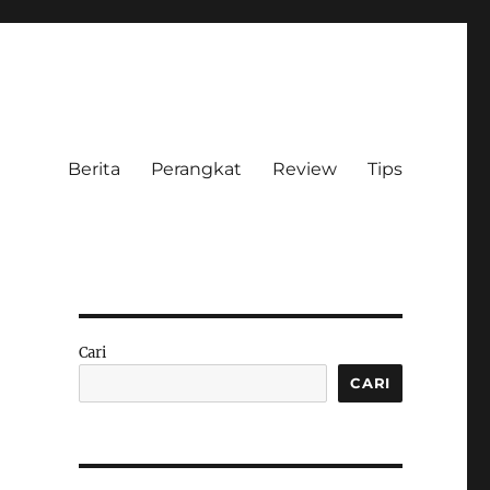
Berita
Perangkat
Review
Tips
Cari
CARI