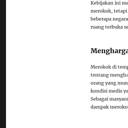
Kebijakan ini m
merokok, tetapi 
beberapa negar
ruang terbuka s
Menghargai
Merokok di temp
tentang menghar
orang yang mung
kondisi medis ya
Sebagai masyar
dampak merokok 