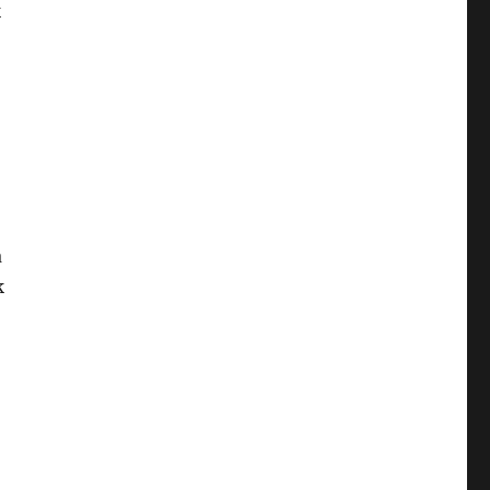
k
a
k