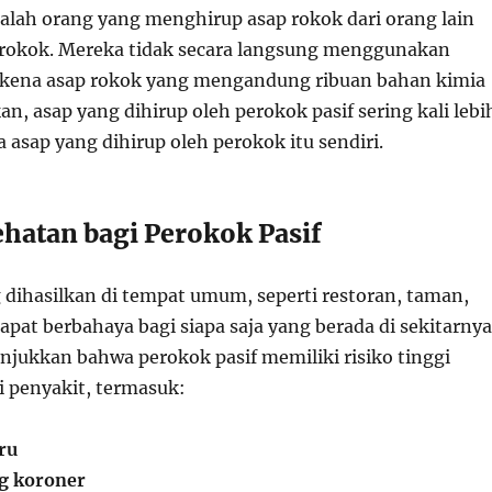
dalah orang yang menghirup asap rokok dari orang lain
rokok. Mereka tidak secara langsung menggunakan
erkena asap rokok yang mengandung ribuan bahan kimia
n, asap yang dihirup oleh perokok pasif sering kali lebi
 asap yang dihirup oleh perokok itu sendiri.
ehatan bagi Perokok Pasif
 dihasilkan di tempat umum, seperti restoran, taman,
dapat berbahaya bagi siapa saja yang berada di sekitarnya
njukkan bahwa perokok pasif memiliki risiko tinggi
i penyakit, termasuk:
ru
g koroner