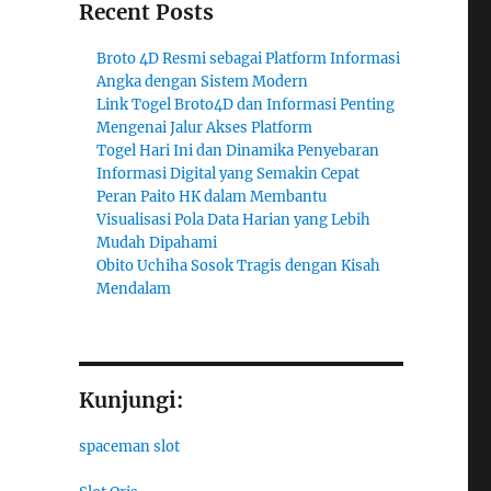
Recent Posts
Broto 4D Resmi sebagai Platform Informasi
Angka dengan Sistem Modern
Link Togel Broto4D dan Informasi Penting
Mengenai Jalur Akses Platform
Togel Hari Ini dan Dinamika Penyebaran
Informasi Digital yang Semakin Cepat
Peran Paito HK dalam Membantu
Visualisasi Pola Data Harian yang Lebih
Mudah Dipahami
Obito Uchiha Sosok Tragis dengan Kisah
Mendalam
Kunjungi:
spaceman slot