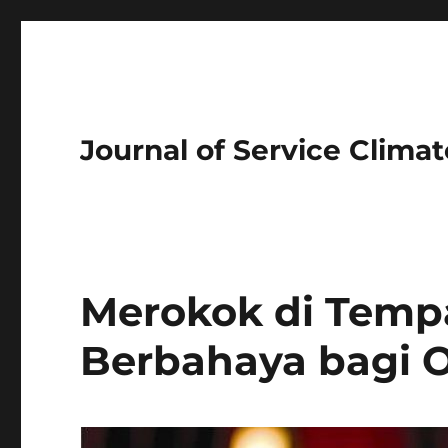
Journal of Service Clima
Merokok di Tem
Berbahaya bagi O