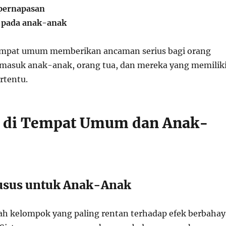
 pernapasan
i pada anak-anak
tempat umum memberikan ancaman serius bagi orang
rmasuk anak-anak, orang tua, dan mereka yang memilik
rtentu.
 di Tempat Umum dan Anak-
usus untuk Anak-Anak
h kelompok yang paling rentan terhadap efek berbahay