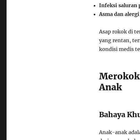
Infeksi saluran
Asma dan alerg
Asap rokok di 
yang rentan, te
kondisi medis te
Merokok
Anak
Bahaya Kh
Anak-anak adala