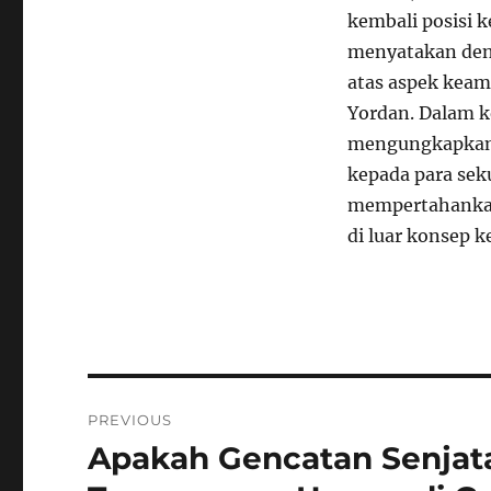
kembali posisi 
menyatakan den
atas aspek keama
Yordan. Dalam ko
mengungkapkan b
kepada para se
mempertahankan 
di luar konsep k
Navigasi
PREVIOUS
pos
Apakah Gencatan Senjata
Previous
post: