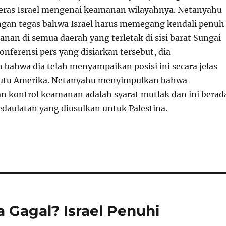
keras Israel mengenai keamanan wilayahnya. Netanyahu
gan tegas bahwa Israel harus memegang kendali penuh
nan di semua daerah yang terletak di sisi barat Sungai
nferensi pers yang disiarkan tersebut, dia
ahwa dia telah menyampaikan posisi ini secara jelas
kutu Amerika. Netanyahu menyimpulkan bahwa
kontrol keamanan adalah syarat mutlak dan ini berad
edaulatan yang diusulkan untuk Palestina.
 Gagal? Israel Penuhi