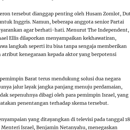
ron tersebut dianggap penting oleh Husam Zomlot, Du
 untuk Inggris. Namun, beberapa anggota senior Partai
yarankan agar berhati-hati. Menurut The Independent,
hael Ellis dilaporkan menyampaikan kekhawatiran,
a langkah seperti itu bisa tanpa sengaja memberikan
tribut kenegaraan kepada aktor yang berpotensi
pemimpin Barat terus mendukung solusi dua negara
tunya jalur layak jangka panjang menuju perdamaian,
idak sepenuhnya dibagi oleh para pemimpin Israel, yang
yatakan penentangan terhadap skema tersebut.
nyampaian yang ditayangkan di televisi pada tanggal 18
a Menteri Israel, Benjamin Netanyahu, menegaskan