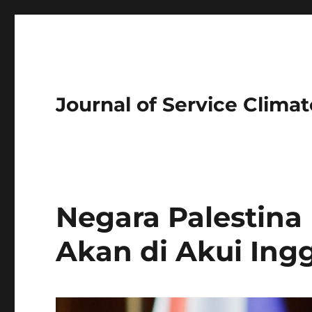
Journal of Service Clima
Negara Palestin
Akan di Akui Ingg