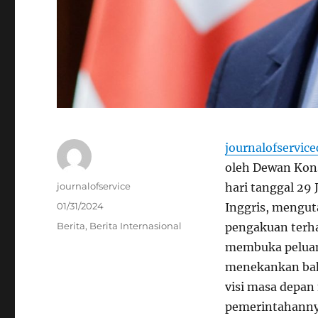
journalofservice
oleh Dewan Kon
Author
journalofservice
hari tanggal 29
Posted
01/31/2024
Inggris, mengu
on
Categories
Berita
,
Berita Internasional
pengakuan terha
membuka peluang
menekankan bah
visi masa depan
pemerintahannya