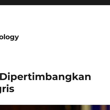
tology
a Dipertimbangkan
ris