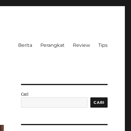
Berita
Perangkat
Review
Tips
Cari
CARI