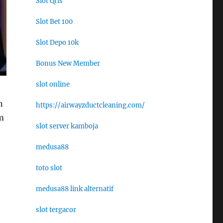
Slot Qris
Slot Bet 100
Slot Depo 10k
Bonus New Member
slot online
n
https://airwayzductcleaning.com/
m
slot server kamboja
medusa88
toto slot
medusa88 link alternatif
slot tergacor