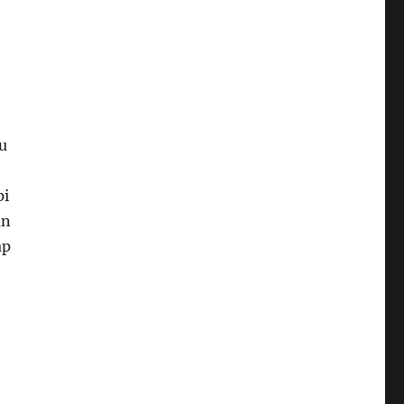
u
pi
an
ap