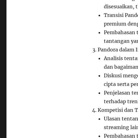
disesuaikan, 
Transisi Pand
premium deng
Pembahasan te
tantangan yan
Pandora dalam I
Analisis tent
dan bagaimana
Diskusi meng
cipta serta p
Penjelasan t
terhadap tre
Kompetisi dan 
Ulasan tentan
streaming lai
Pembahasan t