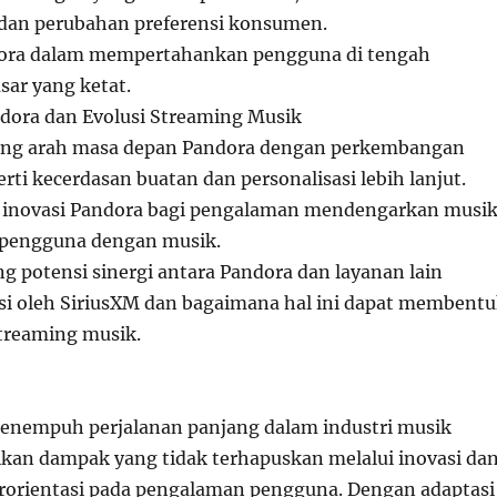
 dan perubahan preferensi konsumen.
dora dalam mempertahankan pengguna di tengah
sar yang ketat.
dora dan Evolusi Streaming Musik
tang arah masa depan Pandora dengan perkembangan
rti kecerdasan buatan dan personalisasi lebih lanjut.
ri inovasi Pandora bagi pengalaman mendengarkan musi
i pengguna dengan musik.
ng potensi sinergi antara Pandora dan layanan lain
isi oleh SiriusXM dan bagaimana hal ini dapat membent
treaming musik.
enempuh perjalanan panjang dalam industri musik
ikan dampak yang tidak terhapuskan melalui inovasi da
rorientasi pada pengalaman pengguna. Dengan adaptasi