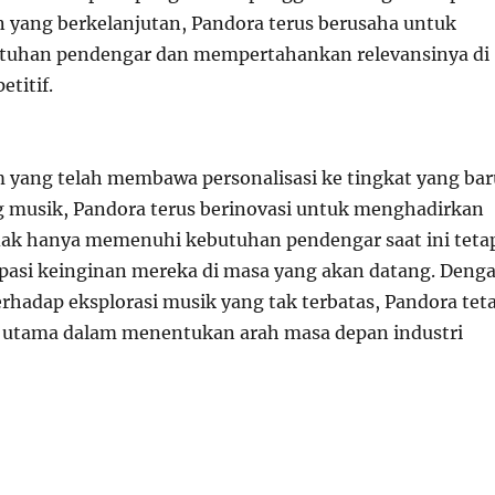
 yang berkelanjutan, Pandora terus berusaha untuk
uhan pendengar dan mempertahankan relevansinya di
titif.
m yang telah membawa personalisasi ke tingkat yang bar
 musik, Pandora terus berinovasi untuk menghadirkan
dak hanya memenuhi kebutuhan pendengar saat ini teta
pasi keinginan mereka di masa yang akan datang. Deng
hadap eksplorasi musik yang tak terbatas, Pandora tet
 utama dalam menentukan arah masa depan industri