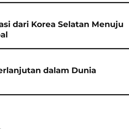
asi dari Korea Selatan Menuju
al
erlanjutan dalam Dunia