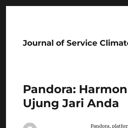
Journal of Service Clima
Pandora: Harmoni
Ujung Jari Anda
Pandora, platfor