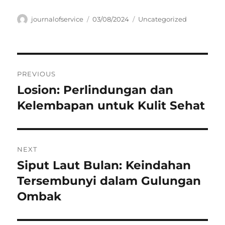
Author
Posted
Categories
journalofservice
03/08/2024
Uncategorized
on
Navigasi
PREVIOUS
pos
Losion: Perlindungan dan
Previous
post:
Kelembapan untuk Kulit Sehat
NEXT
Siput Laut Bulan: Keindahan
Next
post:
Tersembunyi dalam Gulungan
Ombak