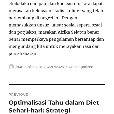
chakalaka dan pap, dan koeksisters, kita dapat
merasakan kekayaan tradisi kuliner yang telah
berkembang di negeri ini. Dengan
memasukkan unsur-unsur sosial seperti braai
dan potjiekos, masakan Afrika Selatan benar-
benar memperkaya pengalaman bersantap dan
mengundang kita untuk merayakan rasa dan
persahabatan.
Author
Posted
Categories
journalofservice
03/17/2024
Uncategorized
on
Navigasi
PREVIOUS
pos
Optimalisasi Tahu dalam Diet
Previous
post:
Sehari-hari: Strategi