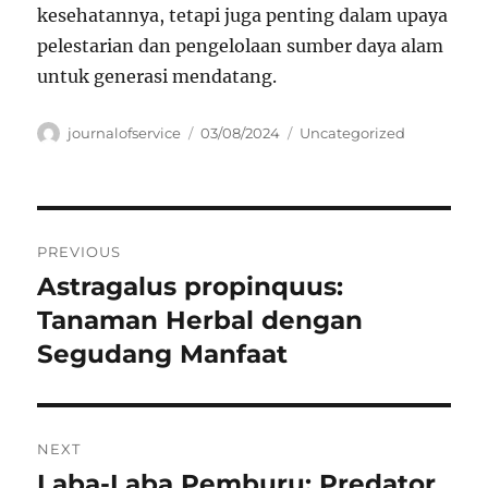
kesehatannya, tetapi juga penting dalam upaya
pelestarian dan pengelolaan sumber daya alam
untuk generasi mendatang.
Author
Posted
Categories
journalofservice
03/08/2024
Uncategorized
on
Navigasi
PREVIOUS
pos
Astragalus propinquus:
Previous
post:
Tanaman Herbal dengan
Segudang Manfaat
NEXT
Laba-Laba Pemburu: Predator
Next