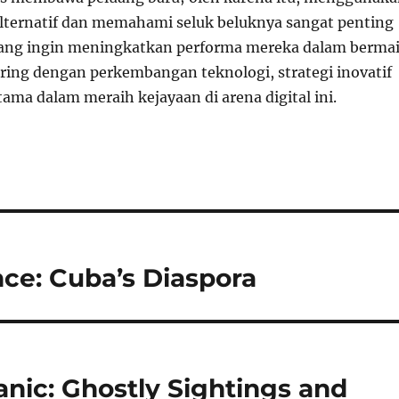
Alternatif dan memahami seluk beluknya sangat penting
yang ingin meningkatkan performa mereka dalam berma
iring dengan perkembangan teknologi, strategi inovatif
ama dalam meraih kejayaan di arena digital ini.
ce: Cuba’s Diaspora
anic: Ghostly Sightings and