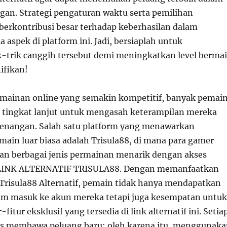
ngan. Strategi pengaturan waktu serta pemilihan
berkontribusi besar terhadap keberhasilan dalam
 aspek di platform ini. Jadi, bersiaplah untuk
-trik canggih tersebut demi meningkatkan level berma
ifikan!
mainan online yang semakin kompetitif, banyak pemai
i tingkat lanjut untuk mengasah keterampilan mereka
enangan. Salah satu platform yang menawarkan
ain luar biasa adalah Trisula88, di mana para gamer
n berbagai jenis permainan menarik dengan akses
 LINK ALTERNATIF TRISULA88. Dengan memanfaatkan
 Trisula88 Alternatif, pemain tidak hanya mendapatkan
m masuk ke akun mereka tetapi juga kesempatan untuk
-fitur eksklusif yang tersedia di link alternatif ini. Setia
is membawa peluang baru; oleh karena itu, menggunak