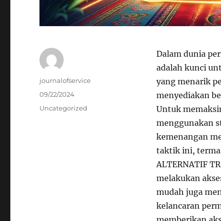
Dalam dunia per
adalah kunci un
Author
journalofservice
yang menarik pe
Posted
09/22/2024
menyediakan be
on
Categories
Uncategorized
Untuk memaksim
menggunakan str
kemenangan mer
taktik ini, ter
ALTERNATIF TRI
melakukan akses
mudah juga menj
kelancaran perma
memberikan akse