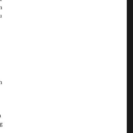
n
u
h
h
ng