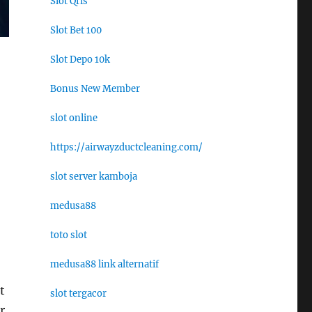
Slot Qris
Slot Bet 100
Slot Depo 10k
Bonus New Member
slot online
https://airwayzductcleaning.com/
slot server kamboja
medusa88
toto slot
medusa88 link alternatif
t
slot tergacor
r