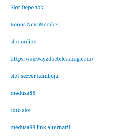
Slot Depo 10k
Bonus New Member
slot online
https://airwayzductcleaning.com/
slot server kamboja
medusa88
toto slot
medusa88 link alternatif