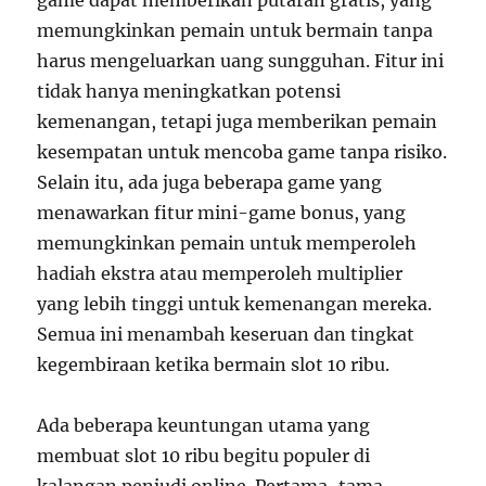
game dapat memberikan putaran gratis, yang
memungkinkan pemain untuk bermain tanpa
harus mengeluarkan uang sungguhan. Fitur ini
tidak hanya meningkatkan potensi
kemenangan, tetapi juga memberikan pemain
kesempatan untuk mencoba game tanpa risiko.
Selain itu, ada juga beberapa game yang
menawarkan fitur mini-game bonus, yang
memungkinkan pemain untuk memperoleh
hadiah ekstra atau memperoleh multiplier
yang lebih tinggi untuk kemenangan mereka.
Semua ini menambah keseruan dan tingkat
kegembiraan ketika bermain slot 10 ribu.
Ada beberapa keuntungan utama yang
membuat slot 10 ribu begitu populer di