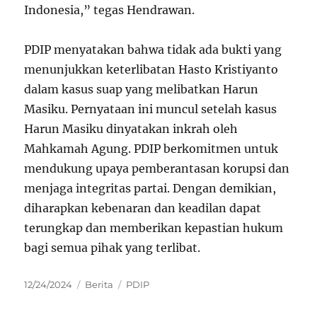
Indonesia,” tegas Hendrawan.
PDIP menyatakan bahwa tidak ada bukti yang
menunjukkan keterlibatan Hasto Kristiyanto
dalam kasus suap yang melibatkan Harun
Masiku. Pernyataan ini muncul setelah kasus
Harun Masiku dinyatakan inkrah oleh
Mahkamah Agung. PDIP berkomitmen untuk
mendukung upaya pemberantasan korupsi dan
menjaga integritas partai. Dengan demikian,
diharapkan kebenaran dan keadilan dapat
terungkap dan memberikan kepastian hukum
bagi semua pihak yang terlibat.
Posted
Categories
Tags
12/24/2024
Berita
PDIP
on