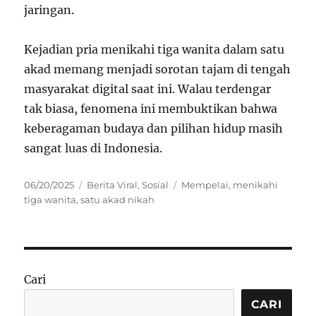
jaringan.
Kejadian pria menikahi tiga wanita dalam satu
akad memang menjadi sorotan tajam di tengah
masyarakat digital saat ini. Walau terdengar
tak biasa, fenomena ini membuktikan bahwa
keberagaman budaya dan pilihan hidup masih
sangat luas di Indonesia.
Posted
Categories
Tags
06/20/2025
Berita Viral
,
Sosial
Mempelai
,
menikahi
on
tiga wanita
,
satu akad nikah
Cari
CARI