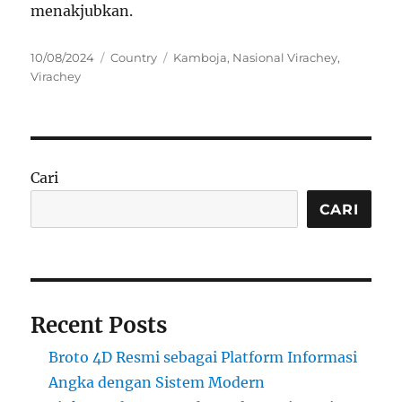
menakjubkan.
Posted
Categories
Tags
10/08/2024
Country
Kamboja
,
Nasional Virachey
,
on
Virachey
Cari
CARI
Recent Posts
Broto 4D Resmi sebagai Platform Informasi
Angka dengan Sistem Modern