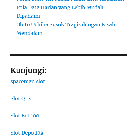
Pola Data Harian yang Lebih Mudah
Dipahami
Obito Uchiha Sosok Tragis dengan Kisah
Mendalam
Kunjungi:
spaceman slot
Slot Qris
Slot Bet 100
Slot Depo 10k