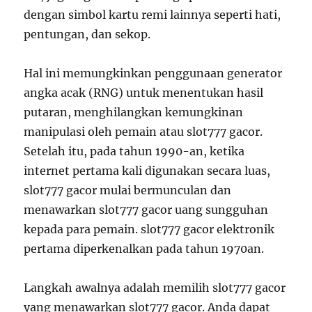
dengan simbol kartu remi lainnya seperti hati,
pentungan, dan sekop.
Hal ini memungkinkan penggunaan generator
angka acak (RNG) untuk menentukan hasil
putaran, menghilangkan kemungkinan
manipulasi oleh pemain atau slot777 gacor.
Setelah itu, pada tahun 1990-an, ketika
internet pertama kali digunakan secara luas,
slot777 gacor mulai bermunculan dan
menawarkan slot777 gacor uang sungguhan
kepada para pemain. slot777 gacor elektronik
pertama diperkenalkan pada tahun 1970an.
Langkah awalnya adalah memilih slot777 gacor
yang menawarkan slot777 gacor. Anda dapat