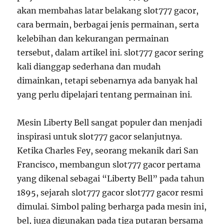
akan membahas latar belakang slot777 gacor,
cara bermain, berbagai jenis permainan, serta
kelebihan dan kekurangan permainan
tersebut, dalam artikel ini. slot777 gacor sering
kali dianggap sederhana dan mudah
dimainkan, tetapi sebenarnya ada banyak hal
yang perlu dipelajari tentang permainan ini.
Mesin Liberty Bell sangat populer dan menjadi
inspirasi untuk slot777 gacor selanjutnya.
Ketika Charles Fey, seorang mekanik dari San
Francisco, membangun slot777 gacor pertama
yang dikenal sebagai “Liberty Bell” pada tahun
1895, sejarah slot777 gacor slot777 gacor resmi
dimulai. Simbol paling berharga pada mesin ini,
bel, juga digunakan pada tiga putaran bersama