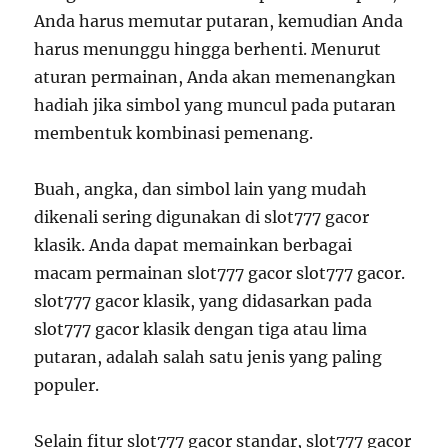
Anda harus memutar putaran, kemudian Anda
harus menunggu hingga berhenti. Menurut
aturan permainan, Anda akan memenangkan
hadiah jika simbol yang muncul pada putaran
membentuk kombinasi pemenang.
Buah, angka, dan simbol lain yang mudah
dikenali sering digunakan di slot777 gacor
klasik. Anda dapat memainkan berbagai
macam permainan slot777 gacor slot777 gacor.
slot777 gacor klasik, yang didasarkan pada
slot777 gacor klasik dengan tiga atau lima
putaran, adalah salah satu jenis yang paling
populer.
Selain fitur slot777 gacor standar, slot777 gacor