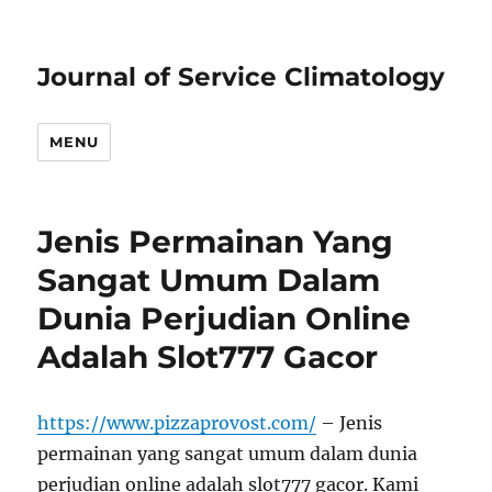
Journal of Service Climatology
MENU
Jenis Permainan Yang
Sangat Umum Dalam
Dunia Perjudian Online
Adalah Slot777 Gacor
https://www.pizzaprovost.com/
– Jenis
permainan yang sangat umum dalam dunia
perjudian online adalah slot777 gacor. Kami