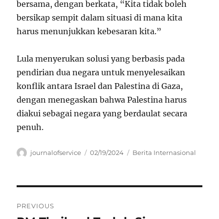
bersama, dengan berkata, “Kita tidak boleh
bersikap sempit dalam situasi di mana kita
harus menunjukkan kebesaran kita.”
Lula menyerukan solusi yang berbasis pada
pendirian dua negara untuk menyelesaikan
konflik antara Israel dan Palestina di Gaza,
dengan menegaskan bahwa Palestina harus
diakui sebagai negara yang berdaulat secara
penuh.
Author
Posted
Categories
journalofservice
02/19/2024
Berita Internasional
on
Navigasi
PREVIOUS
pos