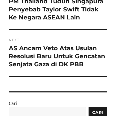
PM Thailand Tuduh Singapura
Previous
post:
Penyebab Taylor Swift Tidak
Ke Negara ASEAN Lain
NEXT
AS Ancam Veto Atas Usulan
Next
post:
Resolusi Baru Untuk Gencatan
Senjata Gaza di DK PBB
Cari
CARI