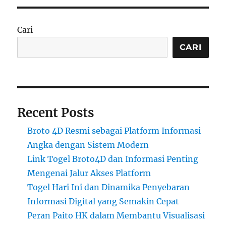
Cari
CARI
Recent Posts
Broto 4D Resmi sebagai Platform Informasi
Angka dengan Sistem Modern
Link Togel Broto4D dan Informasi Penting
Mengenai Jalur Akses Platform
Togel Hari Ini dan Dinamika Penyebaran
Informasi Digital yang Semakin Cepat
Peran Paito HK dalam Membantu Visualisasi