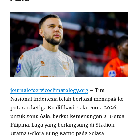
journalofserviceclimatology.org
– Tim
Nasional Indonesia telah berhasil menapak ke
putaran ketiga Kualifikasi Piala Dunia 2026
untuk zona Asia, berkat kemenangan 2-0 atas
Filipina. Laga yang berlangsung di Stadion
Utama Gelora Bung Karno pada Selasa