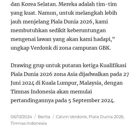
dan Korea Selatan. Mereka adalah tim-tim
yang kuat. Namun, untuk melangkah lebih
jauh menjelang Piala Dunia 2026, kami
membutuhkan sedikit keberuntungan
mengenai lawan yang akan kami hadapi,”
ungkap Verdonk di zona campuran GBK.
Drawing grup untuk putaran ketiga Kualifikasi
Piala Dunia 2026 zona Asia dijadwalkan pada 27
Juni 2024 di Kuala Lumpur, Malaysia, dengan
Timnas Indonesia akan memulai
pertandingannya pada 5 September 2024.
Posted
Categories
Tags
06/13/2024
Berita
Calvin Verdonk
,
Piala Dunia 2026
,
on
Timnas Indonesia