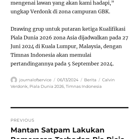
mengenai lawan yang akan kami hadapi,”
ungkap Verdonk di zona campuran GBK.
Drawing grup untuk putaran ketiga Kualifikasi
Piala Dunia 2026 zona Asia dijadwalkan pada 27
Juni 2024 di Kuala Lumpur, Malaysia, dengan
Timnas Indonesia akan memulai
pertandingannya pada 5 September 2024.
Author
Posted
Categories
Tags
journalofservice
06/13/2024
Berita
Calvin
on
Verdonk
,
Piala Dunia 2026
,
Timnas Indonesia
Navigasi
PREVIOUS
pos
Mantan Satpam Lakukan
Previous
post: