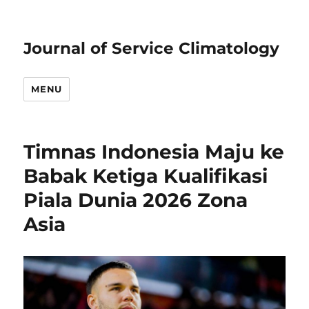
Journal of Service Climatology
MENU
Timnas Indonesia Maju ke
Babak Ketiga Kualifikasi
Piala Dunia 2026 Zona
Asia