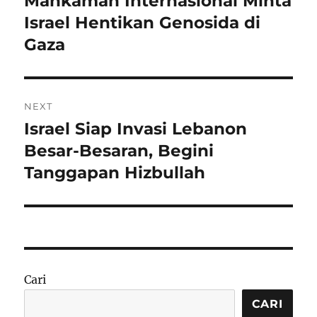
Mahkamah Internasional Minta
post:
Israel Hentikan Genosida di
Gaza
NEXT
Israel Siap Invasi Lebanon
Next
post:
Besar-Besaran, Begini
Tanggapan Hizbullah
Cari
CARI