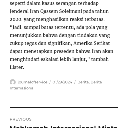
seperti dalam kasus serangan terhadap
Jenderal Iran Qassem Soleimani pada tahun
2020, yang menghasilkan reaksi terbatas.
“Jadi, sampai batas tertentu, ada pola yang
menunjukkan bahwa dengan tindakan yang
cukup tegas dan signifikan, Amerika Serikat
dapat menetapkan preseden bahwa Iran akan
menghindari eskalasi lebih lanjut,” tambah
Lister.
Author
Posted
Categories
journalofservice
01/29/2024
Berita
,
Berita
on
Internasional
Navigasi
PREVIOUS
pos
Previous